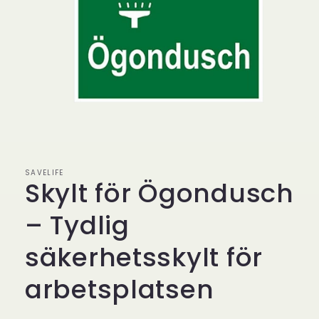
Öppna
mediet
1
i
modalfönster
SAVELIFE
Skylt för Ögondusch
– Tydlig
säkerhetsskylt för
arbetsplatsen