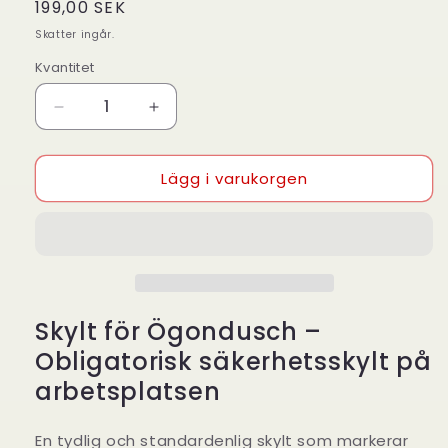
Ordinarie
199,00 SEK
pris
Skatter ingår.
Kvantitet
Kvantitet
Minska
Öka
kvantitet
kvantitet
för
för
Lägg i varukorgen
Skylt
Skylt
för
för
Ögondusch
Ögondusch
–
–
Tydlig
Tydlig
säkerhetsskylt
säkerhetsskylt
för
för
Skylt för Ögondusch –
arbetsplatsen
arbetsplatsen
Obligatorisk säkerhetsskylt på
arbetsplatsen
En tydlig och standardenlig skylt som markerar