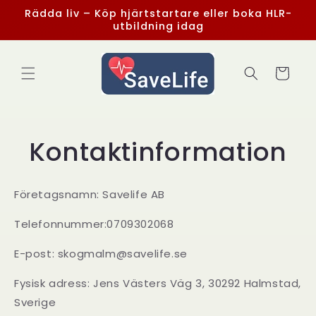
vidare
Rädda liv – Köp hjärtstartare eller boka HLR-
till
utbildning idag
innehåll
Varukorg
Kontaktinformation
Företagsnamn: Savelife AB
Telefonnummer:0709302068
E-post: skogmalm@savelife.se
Fysisk adress: Jens Västers Väg 3, 30292 Halmstad,
Sverige