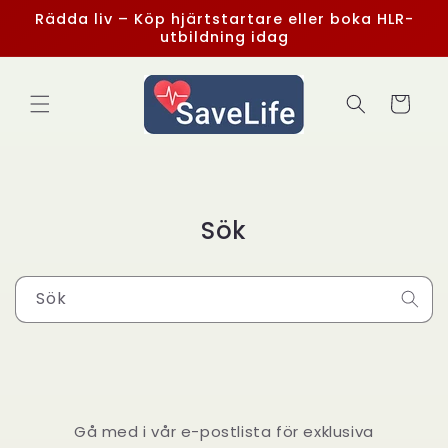
vidare
Rädda liv – Köp hjärtstartare eller boka HLR-
till
utbildning idag
innehåll
Varukorg
Sök
Sök
Gå med i vår e-postlista för exklusiva