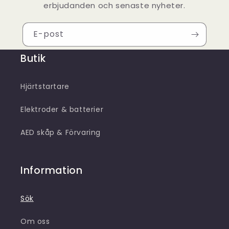
erbjudanden och senaste nyheter.
E-post
Butik
Hjärtstartare
Elektroder & batterier
AED skåp & Förvaring
Information
Sök
Om oss