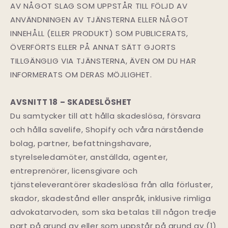
AV NÅGOT SLAG SOM UPPSTÅR TILL FÖLJD AV
ANVÄNDNINGEN AV TJÄNSTERNA ELLER NÅGOT
INNEHÅLL (ELLER PRODUKT) SOM PUBLICERATS,
ÖVERFÖRTS ELLER PÅ ANNAT SÄTT GJORTS
TILLGÄNGLIG VIA TJÄNSTERNA, ÄVEN OM DU HAR
INFORMERATS OM DERAS MÖJLIGHET.
AVSNITT 18 – SKADESLÖSHET
Du samtycker till att hålla skadeslösa, försvara
och hålla savelife, Shopify och våra närstående
bolag, partner, befattningshavare,
styrelseledamöter, anställda, agenter,
entreprenörer, licensgivare och
tjänsteleverantörer skadeslösa från alla förluster,
skador, skadestånd eller anspråk, inklusive rimliga
advokatarvoden, som ska betalas till någon tredje
part på grund av eller som uppstår på grund av (1)