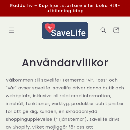
vidare
Rädda liv – Köp hjärtstartare eller boka HLR-
till
utbildning idag
innehåll
Varukorg
Användarvillkor
Välkommen till savelife! Termerna ”vi”, ”oss” och
”vår” avser savelife. savelife driver denna butik och
webbplats, inklusive all relaterad information,
innehåll, funktioner, verktyg, produkter och tjänster
för att ge dig, kunden, en skräddarsydd
shoppingupplevelse (”Tjänsterna”). savelife drivs
av Shopify, vilket möjliggör för oss att