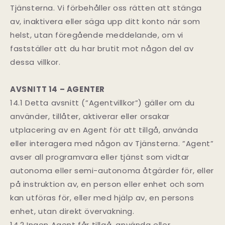
Tjänsterna. Vi förbehåller oss rätten att stänga
av, inaktivera eller säga upp ditt konto när som
helst, utan föregående meddelande, om vi
fastställer att du har brutit mot någon del av
dessa villkor.
AVSNITT 14 – AGENTER
14.1 Detta avsnitt (”Agentvillkor”) gäller om du
använder, tillåter, aktiverar eller orsakar
utplacering av en Agent för att tillgå, använda
eller interagera med någon av Tjänsterna. ”Agent”
avser all programvara eller tjänst som vidtar
autonoma eller semi-autonoma åtgärder för, eller
på instruktion av, en person eller enhet och som
kan utföras för, eller med hjälp av, en persons
enhet, utan direkt övervakning.
14.2 Ingen Agent får tillgå, använda eller