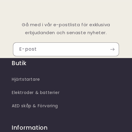
Gå med i vår e-postlista för exklusiva
erbjudanden och senaste nyheter.
E-post
Butik
Hjärtstartare
Elektroder & batterier
AED skåp & Förvaring
Information