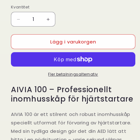
Kvantitet
Kvantitet
Minska
Öka
kvantitet
kvantitet
för
för
Lägg i varukorgen
AIVIA
AIVIA
100
100
–
–
Inomhusskåp
Inomhusskåp
för
för
hjärtstartare
hjärtstartare
Fler betalningsalternativ
AIVIA 100 – Professionellt
inomhusskåp för hjärtstartare
AIVIA 100 är ett stilrent och robust inomhusskåp
speciellt utformat för förvaring av hjärtstartare.
Med sin tydliga design gör det din AED lätt att
hitta i en nödsituation – varje sekund räknas.