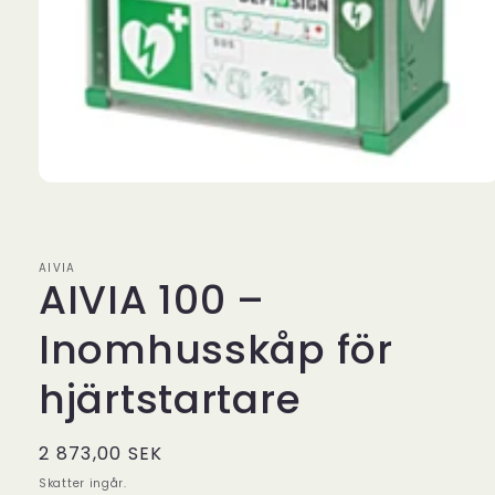
Öppna
mediet
1
i
modalfönster
AIVIA
AIVIA 100 –
Inomhusskåp för
hjärtstartare
Ordinarie
2 873,00 SEK
pris
Skatter ingår.