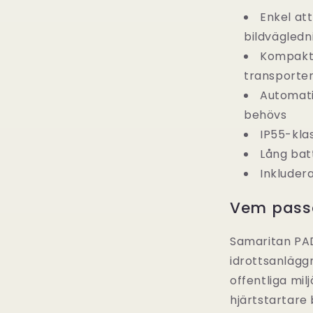
Enkel at
bildvägledn
Kompakt 
transporter
Automati
behövs
IP55-kla
Lång bat
Inkluder
Vem passa
Samaritan PAD
idrottsanlägg
offentliga mil
hjärtstartare