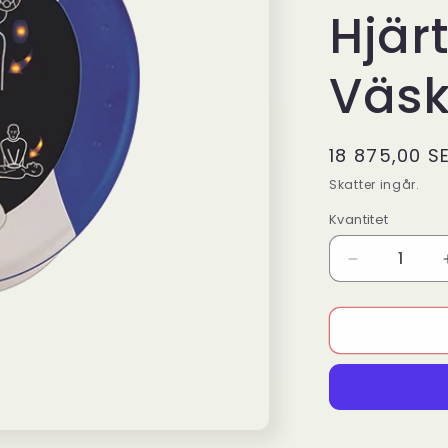
Hjärt
Väs
Ordinarie
18 875,00 S
pris
Skatter ingår.
Kvantitet
Kvantitet
Minska
kvantitet
för
HeartSine
Samaritan
PAD
350P
–
Hjärtstartar