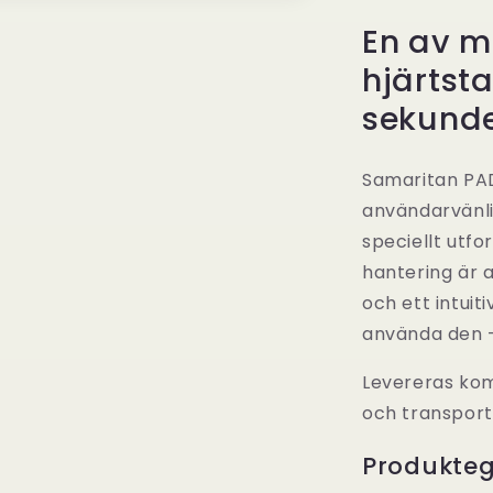
inkl.
En av m
Väska
hjärtsta
sekunde
Samaritan PA
användarvänli
speciellt utf
hantering är 
och ett intuit
använda den –
Levereras kom
och transport
Produkte