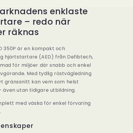
inkl.
arknadens enklaste
Väska
rtare – redo när
r räknas
D 350P är en kompakt och
g hjärtstartare (AED) från Defibtech,
ormad för miljöer där snabb och enkel
avgörande. Med tydlig röstvägledning
ivt gränssnitt kan vem som helst
 även utan tidigare utbildning.
plett med väska för enkel förvaring
.
genskaper