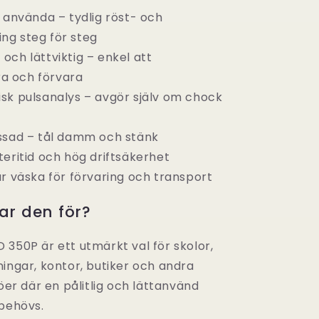
t använda – tydlig röst- och
ing steg för steg
och lättviktig – enkel att
a och förvara
sk pulsanalys – avgör själv om chock
ssad – tål damm och stänk
teritid och hög driftsäkerhet
ar väska för förvaring och transport
r den för?
 350P är ett utmärkt val för skolor,
ningar, kontor, butiker och andra
jöer där en pålitlig och lättanvänd
 behövs.