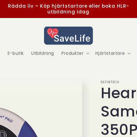
Rädda liv – Köp hjärtstartare eller boka HLR-
utbildning idag
E-butik
Utbildning
Produkter
Hjärtstartare
DEFIBTECH
Hear
Sama
350P