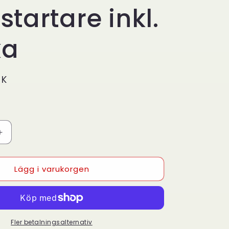
startare inkl.
ka
EK
Öka
kvantitet
för
Lägg i varukorgen
HeartSine
Samaritan
PAD
350P
–
e
Hjärtstartare
Fler betalningsalternativ