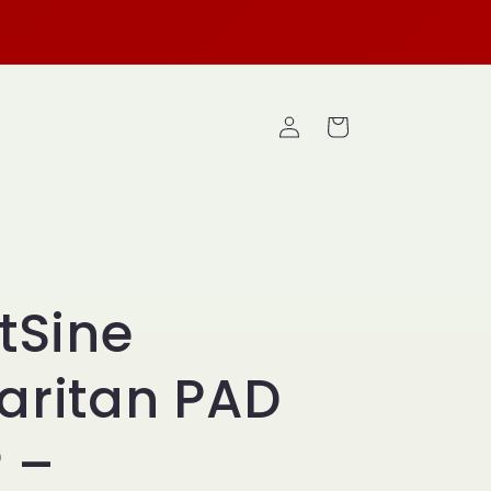
Logga
Varukorg
in
tSine
ritan PAD
 –